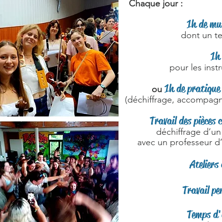
Chaque jour :
1h de mu
dont un t
1h
pour les inst
1h de pratique 
ou
(déchiffrage, accompag
Travail des pièces c
déchiffrage d’u
avec un professeur d
⁠Atelier
Travail p
Temps d'a