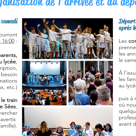
ganisation de l'arrivée et du dép
e samedi
Départ 
après l
pourront
t 16:00
:
Les
con
prenne
les ann
parents,
le sam
u lycée
,
ription,
À l'iss
i besoin
les fam
rmations
au lyc
x, etc.)
puis à
le train
où nou
de Sées
,
quelque
chercher
profess
 avertis
avant d
famille).