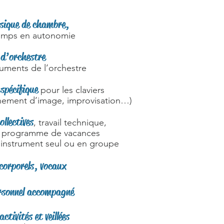
sique de chambre,
emps en autonomie
 d’orchestre
ruments de l’orchestre
spécifique
pour les claviers
nement d’image, improvisation…)
ollectives
, travail technique,
n programme de vacances
’instrument seul ou en groupe
s corporels, vocaux
ersonnel accompagné
ctivités et veillées