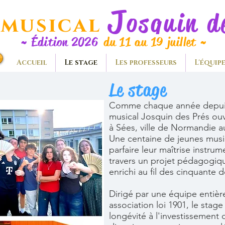
J
osquin 
 musical
~
Édition 2026
du 11 au 19 juillet
~
Accueil
Le stage
Les professeurs
L'équip
Le stage
Comme chaque année depuis 
musical Josquin des Prés ouvr
à Sées,
ville de Normandie au
Une centaine de jeunes music
parfaire leur maîtrise instrume
travers un projet pédagogique
enrichi au fil des cinquante 
Dirigé par une équipe entiè
association loi 1901, le stag
longévité à l'investissement