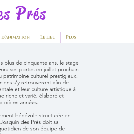
P
des
rés
e d'animation
Le lieu
Plus
plus de cinquante ans, le stage
ira ses portes en juillet prochain
 patrimoine culturel prestigieux.
iens s'y retrouveront afin de
ntale et leur culture artistique à
 riche et varié, élaboré et
dernières années.
rement bénévole structurée en
e Josquin des Prés doit sa
 quotidien de son équipe de