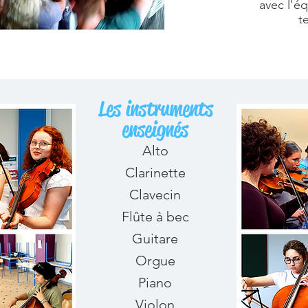
avec l'é
t
Les instruments
enseignés
Alto
​Clarinette
Clavecin
Flûte à bec
Guitare
Orgue
Piano
Violon