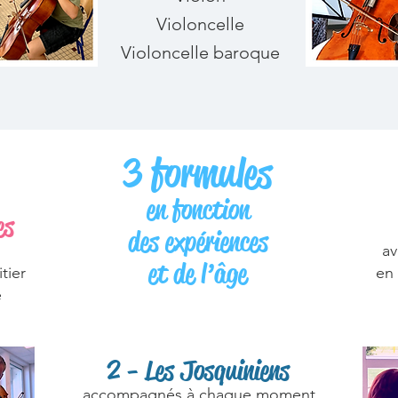
Violoncelle
Violoncelle baroque
3 formules
en fonction
s​
des expériences
av
et de l’âge
tier
en
é
2 - Les Josquiniens
⁠accompagnés à chaque moment