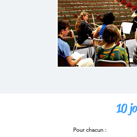
10 j
​
Pour chacun :