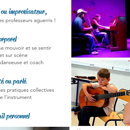
e ou improvisateur,
es professeurs aguerris !
orporel
se mouvoir et se sentir
 et sur scène
 danseuse et coach
té ou parlé
es pratiques collectives
e l’instrument
il personnel