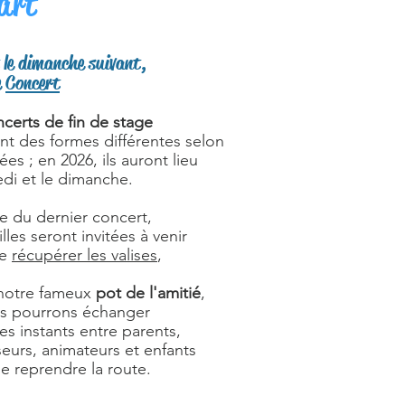
art
le dimanche suivant,
e
Concert
certs de fin de stage
nt des formes différentes selon
ées ; en 2026, ils auront lieu
edi et le dimanche.
ue du dernier concert,
illes seront invitées à venir
ée
récupérer les valises
,
 notre fameux
pot de l'amitié
,
s pourrons échanger
s instants entre parents,
eurs, animateurs et enfants
e reprendre la route.