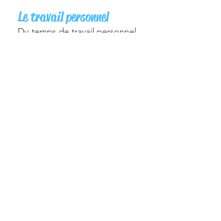
Le travail personnel
Du temps de travail personnel
est réservé à chacun tout au
long
de la journée.